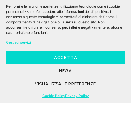
Per fornire le migliori esperienze, utilizziamo tecnologie come i cookie
per memorizzare e/o accedere alle informazioni del dispositivo. Il
consenso a queste tecnologie ci permetterà di elaborare dati come il
comportamento di navigazione o ID unici su questo sito. Non
acconsentire o ritirare il consenso può influire negativamente su alcune
caratteristiche e funzioni.
Gestisci servizi
ACCETTA
NEGA
Simec Sistemi
Sistemi e montaggi elettrici ed
VISUALIZZA LE PREFERENZE
elettromeccanici. Quadri di bassa tensione.
Impianti tecnologici.
Cookie Policy
Privacy Policy
VAI AL SITO